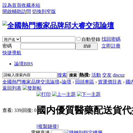
設為首頁
收藏本站
開啟輔助訪問
切換到窄版
找回密碼
自動登錄
密碼
立即註冊
登錄
快捷導航
論壇
BBS
搜索
熱搜:
活動
交友
discuz
搜索
全國熱門搬家品牌交流論壇
»
論壇
›
回頭車區
›
貨運價目表
›
國
返回列表
國内優質醫藥配送貨代
查看:
339
|
回復:
0
[複製鏈接]
電梯直達