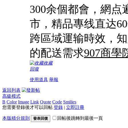
300余個都會，網
市，精品專线直达6
跨區域運输時效，知
的配送需求
907商學
收藏
回復
使用道具
舉報
返回列表
高級模式
B
Color
Image
Link
Quote
Code
Smilies
您需要登錄後才可以回帖
登錄
|
立即註冊
本版積分規則
回帖後跳轉到最後一頁
發表回復