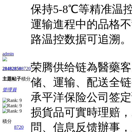
保持5-8℃等精准
運输進程中的品格不
路温控数据可追溯。
admin
荣腾供给链為醫藥客
2848
2850
8720
储、運输、配送全链
主題
帖子
積分
管理員
承平洋保险公司签定
损貨品可實時理赔，
積分
問、信息反馈辦事，
8720