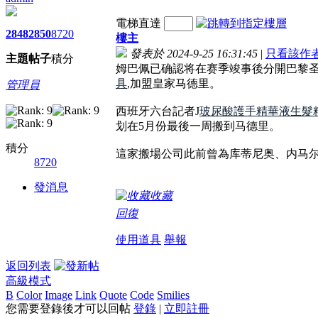
電梯直達
2848
2850
8720
樓主
發表於 2024-9-25 16:31:45
|
只看該作
主題
帖子
積分
姆巴佩已确認将在赛季竣事後分開巴黎圣
具
,加盟皇家马德里。
管理員
西班牙六台記者J
玻尿酸護手精華液
生髮
划在5月份最後一周搬到马德里。
積分
這家搬場公司此前曾為库蒂尼奥、内马
8720
發消息
收藏
回復
使用道具
舉報
返回列表
高級模式
B
Color
Image
Link
Quote
Code
Smilies
您需要登錄後才可以回帖
登錄
|
立即註冊