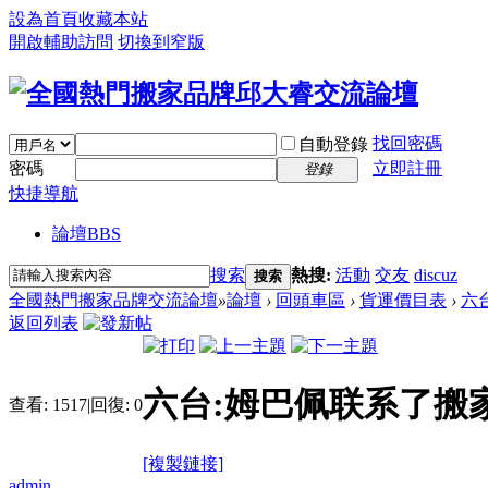
設為首頁
收藏本站
開啟輔助訪問
切換到窄版
找回密碼
自動登錄
密碼
立即註冊
登錄
快捷導航
論壇
BBS
搜索
熱搜:
活動
交友
discuz
搜索
全國熱門搬家品牌交流論壇
»
論壇
›
回頭車區
›
貨運價目表
›
六
返回列表
六台:姆巴佩联系了搬
查看:
1517
|
回復:
0
[複製鏈接]
admin