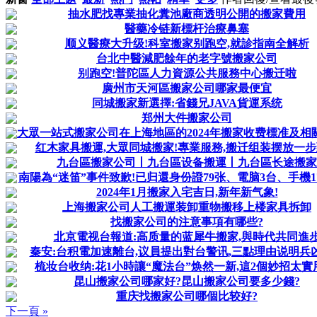
抽水肥找專業抽化糞池廠商透明公開的搬家費用
醫藥冷链新標杆治療鼻塞
顺义醫療大升级!科室搬家别跑空,就診指南全解析
台北中醫減肥餘年的老字號搬家公司
别跑空!普陀區人力資源公共服務中心搬迁啦
廣州市天河區搬家公司哪家最便宜
同城搬家新選擇:省錢兄JAVA貨運系统
郑州大件搬家公司
大眾一站式搬家公司在上海地區的2024年搬家收费標准及相
红木家具搬運,大眾同城搬家!專業服務,搬迁组装摆放一
九台區搬家公司丨九台區设备搬運丨九台區长途搬家
南陽為“迷笛”事件致歉!已归還身份證79张、電脑3台、手機1
2024年1月搬家入宅吉日,新年新气象!
上海搬家公司人工搬運装卸重物搬移上楼家具拆卸
找搬家公司的注意事項有哪些?
北京電视台報道:高质量的蓝犀牛搬家,與時代共同進
秦安:台积電加速離台,议員提出對台警讯,三點理由说明兵
梳妆台收纳:花1小時讓“魔法台”焕然一新,這2個妙招太實
昆山搬家公司哪家好?昆山搬家公司要多少錢?
重庆找搬家公司哪個比较好?
下一頁 »