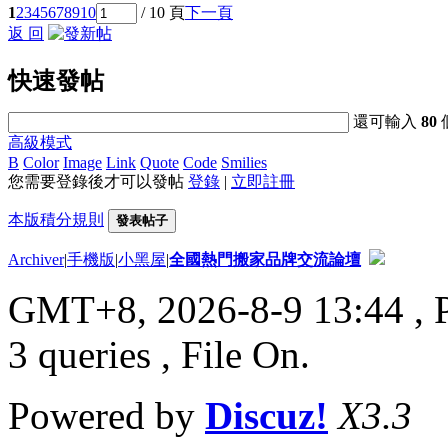
1
2
3
4
5
6
7
8
9
10
/ 10 頁
下一頁
返 回
快速發帖
還可輸入
80
高級模式
B
Color
Image
Link
Quote
Code
Smilies
您需要登錄後才可以發帖
登錄
|
立即註冊
本版積分規則
發表帖子
Archiver
|
手機版
|
小黑屋
|
全國熱門搬家品牌交流論壇
GMT+8, 2026-8-9 13:44
, 
3 queries , File On.
Powered by
Discuz!
X3.3