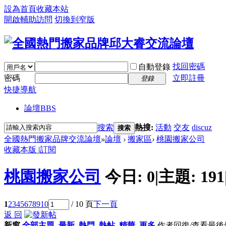
設為首頁
收藏本站
開啟輔助訪問
切換到窄版
找回密碼
自動登錄
密碼
立即註冊
登錄
快捷導航
論壇
BBS
搜索
熱搜:
活動
交友
discuz
搜索
全國熱門搬家品牌交流論壇
»
論壇
›
搬家區
›
桃園搬家公司
收藏本版
|
訂閱
桃園搬家公司
今日:
0
|
主題:
191
1
2
3
4
5
6
7
8
9
10
/ 10 頁
下一頁
返 回
新窗
全部主題
最新
熱門
熱帖
精華
更多
作者
回復/查看
最後