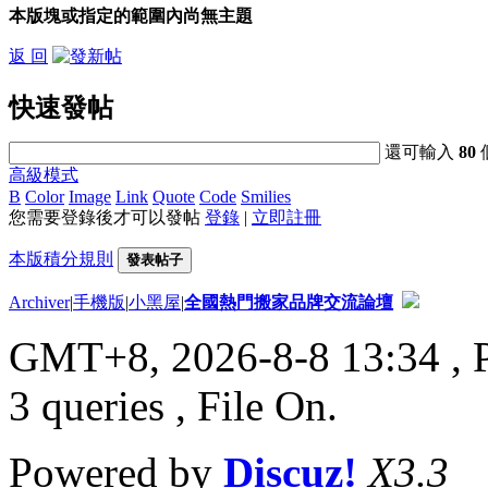
本版塊或指定的範圍內尚無主題
返 回
快速發帖
還可輸入
80
高級模式
B
Color
Image
Link
Quote
Code
Smilies
您需要登錄後才可以發帖
登錄
|
立即註冊
本版積分規則
發表帖子
Archiver
|
手機版
|
小黑屋
|
全國熱門搬家品牌交流論壇
GMT+8, 2026-8-8 13:34
, 
3 queries , File On.
Powered by
Discuz!
X3.3