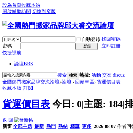
設為首頁
收藏本站
開啟輔助訪問
切換到窄版
找回密碼
自動登錄
密碼
立即註冊
登錄
快捷導航
論壇
BBS
搜索
熱搜:
活動
交友
discuz
搜索
全國熱門搬家品牌交流論壇
»
論壇
›
回頭車區
›
貨運價目表
收藏本版
|
訂閱
貨運價目表
今日:
0
|
主題:
184
|
排
返 回
新窗
全部主題
最新
熱門
熱帖
精華
更多
2026-08-07
作者
回